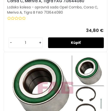
Corsa C, Meriva A, Tigra FAG 713644080
Ložisko kolesa - opravná sada Opel Combo, Corsa C,
Meriva A, Tigra B FAG 713644080
34,80 €
-
+