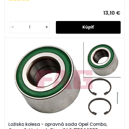
13,10 €
-
+
Ložisko kolesa - opravná sada Opel Combo,