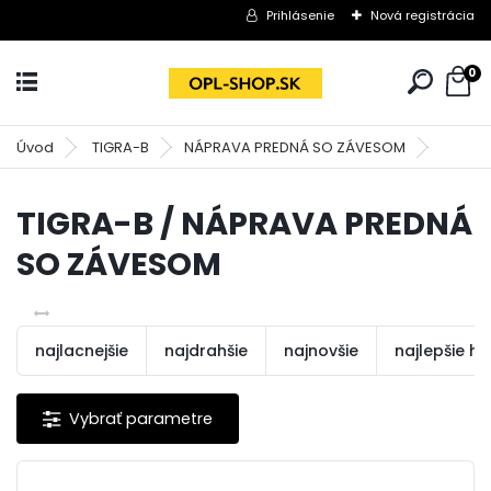
Prihlásenie
Nová registrácia
0
Úvod
TIGRA-B
NÁPRAVA PREDNÁ SO ZÁVESOM
TIGRA-B / NÁPRAVA PREDNÁ
SO ZÁVESOM
najlacnejšie
najdrahšie
najnovšie
najlepšie h