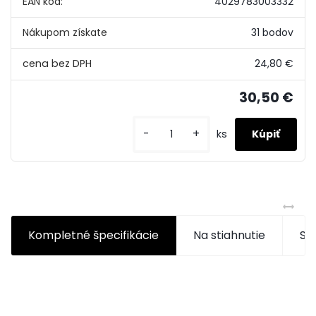
EAN kód:
4029783003332
Nákupom získate
31 bodov
24,80 €
30,50 €
-
+
ks
Kompletné špecifikácie
Na stiahnutie
Súv