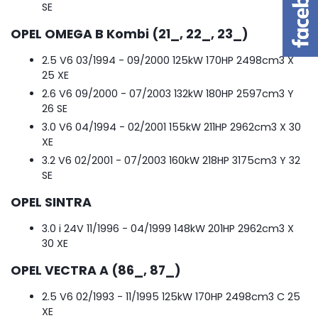
SE
OPEL OMEGA B Kombi (21_, 22_, 23_)
2.5 V6
03/1994 - 09/2000
125kW
170HP
2498cm
3
X
25 XE
2.6 V6
09/2000 - 07/2003
132kW
180HP
2597cm
3
Y
26 SE
3.0 V6
04/1994 - 02/2001
155kW
211HP
2962cm
3
X 30
XE
3.2 V6
02/2001 - 07/2003
160kW
218HP
3175cm
3
Y 32
SE
OPEL SINTRA
3.0 i 24V
11/1996 - 04/1999
148kW
201HP
2962cm
3
X
30 XE
OPEL VECTRA A (86_, 87_)
2.5 V6
02/1993 - 11/1995
125kW
170HP
2498cm
3
C 25
XE