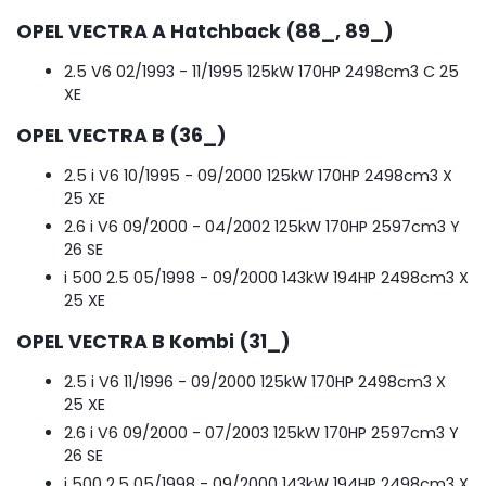
OPEL VECTRA A Hatchback (88_, 89_)
2.5 V6
02/1993 - 11/1995
125kW
170HP
2498cm
3
C 25
XE
OPEL VECTRA B (36_)
2.5 i V6
10/1995 - 09/2000
125kW
170HP
2498cm
3
X
25 XE
2.6 i V6
09/2000 - 04/2002
125kW
170HP
2597cm
3
Y
26 SE
i 500 2.5
05/1998 - 09/2000
143kW
194HP
2498cm
3
X
25 XE
OPEL VECTRA B Kombi (31_)
2.5 i V6
11/1996 - 09/2000
125kW
170HP
2498cm
3
X
25 XE
2.6 i V6
09/2000 - 07/2003
125kW
170HP
2597cm
3
Y
26 SE
i 500 2.5
05/1998 - 09/2000
143kW
194HP
2498cm
3
X