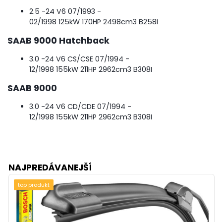
2.5 -24 V6
07/1993 -
02/1998
125kW
170HP
2498cm
3
B258I
SAAB 9000 Hatchback
3.0 -24 V6 CS/CSE
07/1994 -
12/1998
155kW
211HP
2962cm
3
B308I
SAAB 9000
3.0 -24 V6 CD/CDE
07/1994 -
12/1998
155kW
211HP
2962cm
3
B308I
NAJPREDÁVANEJŠÍ
top produkt